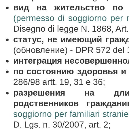
вид
на
жительство
по
(permesso di soggiorno per mo
Disegno di legge N. 1868, Art.
статус
,
не
имеющий
граж
(обновление) - DPR 572 del 19
интеграция несовершенно
по состоянию здоровья и
286/98 artt. 19, 31 e 36;
разрешения на дли
родственников гражда
soggiorno per familiari stranie
D. Lgs. n. 30/2007, art. 2;