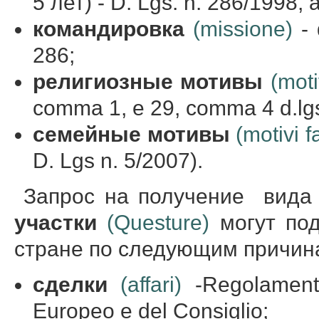
5 лет) - D. Lgs. n. 286/1998, ar
командировка
(missione)
- 
286;
религиозные
мотивы
(moti
comma 1, e 29, comma 4 d.lgs.
семейные
мотивы
(motivi f
D. Lgs n. 5/2007).
Запрос на получение вида 
участки
(Questure)
могут под
стране по следующим причин
сделки
(affari)
-Regolament
Europeo e del Consiglio;