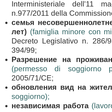
Interministeriale dell'1
n.977/2011 della Commissione
семья
несовершеннолетн
лет
)
(famiglia minore con mi
Decreto Legislativo n. 286
394/99;
Разрешение на прожива
(permesso di soggiorno per
2005/71/CE;
обновления
вид
на
жител
soggiorno);
независимая работа
(lavo