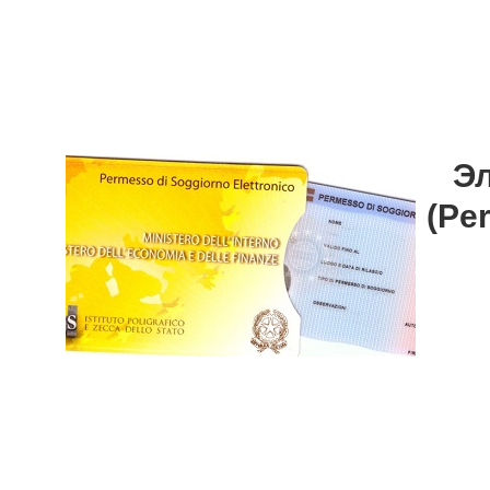
Эл
(Pe