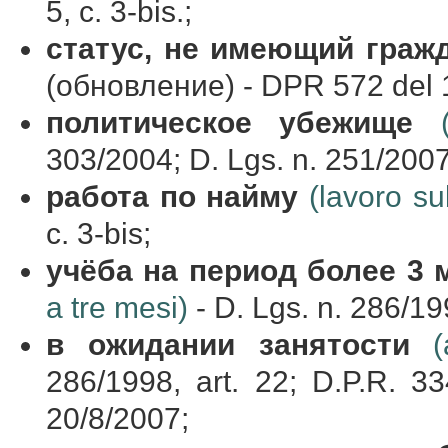
5, c. 3-bis.;
статус, не имеющий граж
(обновление) - DPR 572 del 19
политическое убежище
303/2004; D. Lgs. n. 251/2007
работа
по
найму
(lavoro su
c. 3-bis;
учёба
на
период
более
3
a tre mesi)
- D. Lgs. n. 286/19
в
ожидании
занятости
286/1998, art. 22; D.P.R. 334
20/8/2007;