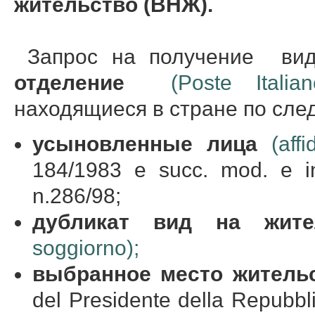
жительство (ВНЖ).
Запрос на получение вид
отделение
(Poste Italian
находящиеся в стране по сл
усыновленные
лица
(aff
184/1983 e succ. mod. e in
n.286/98;
дубликат
вид
на
жит
soggiorno);
выбранное
место
житель
del Presidente della Repubbl